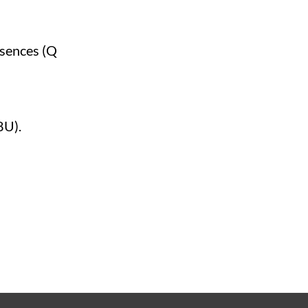
bsences (Q
8U).