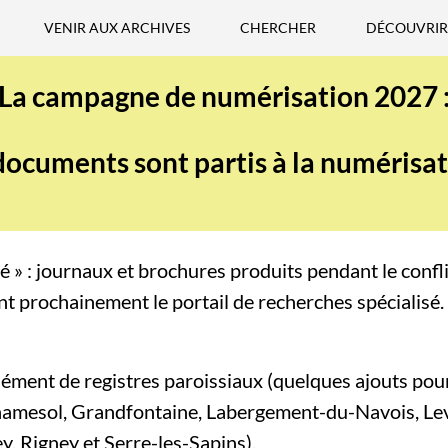
VENIR AUX ARCHIVES
CHERCHER
DÉCOUVRIR
La campagne de numérisation 2027 
de numérisation en c
documents sont partis à la numérisat
té » : journaux et brochures produits pendant le conflit
nt prochainement le portail de recherches spécialisé.
ment de registres paroissiaux (quelques ajouts pou
amesol, Grandfontaine, Labergement-du-Navois, Lev
, Rigney et Serre-les-Sapins).