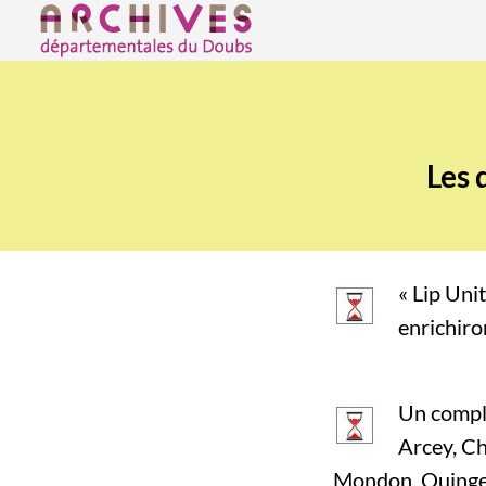
Archives départementales du Doubs
État des opérations 
Les 
« Lip Uni
enrichiro
Un complé
Arcey, Ch
Mondon, Quingey