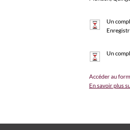
Un complé
Enregist
Un complé
Accéder au formu
En savoir plus s