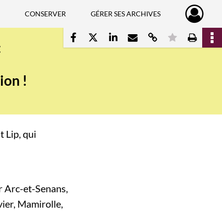
CONSERVER
GÉRER SES ARCHIVES
Partager par mail
Copier le lien d
Mettre en 
Impri
Partager sur Facebook
Partager sur X
Partager sur LinkedIn
:
ours
ion !
 Lip, qui
r Arc-et-Senans,
ier, Mamirolle,